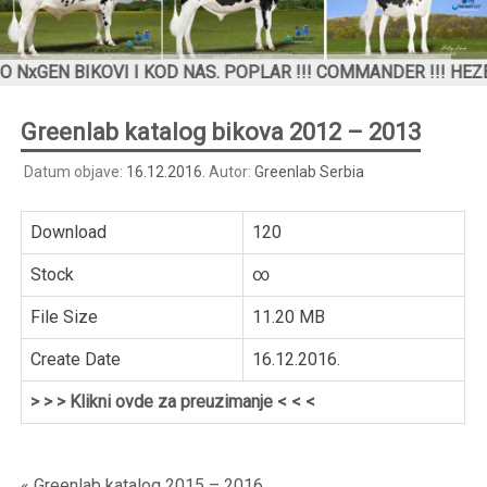
 BIKOVI I KOD NAS. POPLAR !!! COMMANDER !!! HEZEKIAH
Greenlab katalog bikova 2012 – 2013
Datum objave:
16.12.2016.
Autor:
Greenlab Serbia
Download
120
Stock
∞
File Size
11.20 MB
Create Date
16.12.2016.
> > > Klikni ovde za preuzimanje < < <
« Greenlab katalog 2015 – 2016