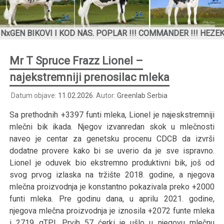
KOVI I KOD NAS. POPLAR !!! COMMANDER !!! HEZEKIAH !!
Mr T Spruce Frazz Lionel –
najekstremniji prenosilac mleka
Datum objave:
11.02.2026.
Autor:
Greenlab Serbia
Sa prethodnih +3397 funti mleka, Lionel je najeskstremniji
mlečni bik ikada. Njegov izvanredan skok u mlečnosti
naveo je centar za genetsku procenu CDCB da izvrši
dodatne provere kako bi se uverio da je sve ispravno.
Lionel je oduvek bio ekstremno produktivni bik, još od
svog prvog izlaska na tržište 2018. godine, a njegova
mlečna proizvodnja je konstantno pokazivala preko +2000
funti mleka. Pre godinu dana, u aprilu 2021. godine,
njegova mlečna proizvodnja je iznosila +2072 funte mleka
i 2719 gTPI. Prvih 57 ćerki je ušlo u njegovu mlečnu