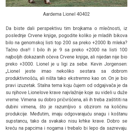
Aardema Lionel 40402
Da biste dali perspektivu tim brojkama o mlečnosti, iz
poslednje Crvene knjige, pogodite koliko je mladih bikova
bilo na genomskoj listi top 200 sa preko +2000 lb mleka?
Tačno dva!! I bilo ih je 9 sa preko +2000 na listi 100
najboljih dokazanih očeva Crvene knjige, ali nijedan nije bio
preko +3000. Lionel je u ligi za sebe. Kevin Jorgensen:
„Lionel jeste imao nekoliko sestara sa dobrom
produktivnošću, ali ništa tako ekstremno kao on. On je bio
pravi izuzetak. Stalna tema koju čujem od odgajivača je da
su njihove Lionelove krave najvlažnije koje su videli u duže
vreme. Vimena su dobro pričvršćena, ali ih treba zaštititi na
dubini vimena, što je razumljivo s obzirom na količinu
produkcije. Međutim, imaju odgovarajuću snagu i koštanu
supstancu, tako da svakako nisu krhke krave. Dobro se
kreću na papcima i nogama i trebalo bi lepo da sazrevaju.