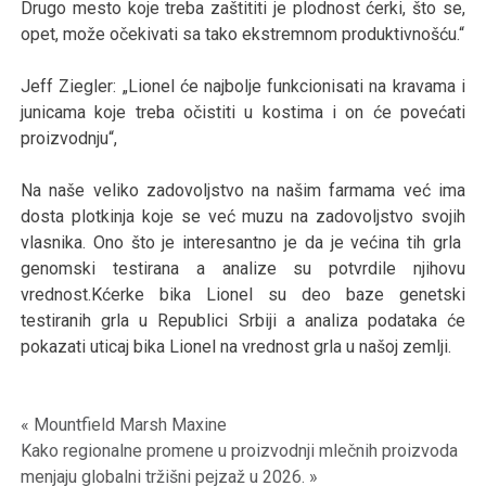
Drugo mesto koje treba zaštititi je plodnost ćerki, što se,
opet, može očekivati sa tako ekstremnom produktivnošću.“
Jeff Ziegler: „Lionel će najbolje funkcionisati na kravama i
junicama koje treba očistiti u kostima i on će povećati
proizvodnju“,
Na naše veliko zadovoljstvo na našim farmama već ima
dosta plotkinja koje se već muzu na zadovoljstvo svojih
vlasnika. Ono što je interesantno je da je većina tih grla
genomski testirana a analize su potvrdile njihovu
vrednost.Kćerke bika Lionel su deo baze genetski
testiranih grla u Republici Srbiji a analiza podataka će
pokazati uticaj bika Lionel na vrednost grla u našoj zemlji.
« Mountfield Marsh Maxine
Kretanje
Kako regionalne promene u proizvodnji mlečnih proizvoda
menjaju globalni tržišni pejzaž u 2026. »