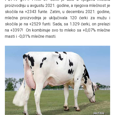
proizvodnju u avgustu 2021. godine, a njegova mlečnost je
skočila na +2343 funte. Zatim, u decembru 2021. godine,
mlečna proizvodnja je uključivala 120 ćerki za mužu i
skočila je na +2529 funti. Sada, sa 1.329 ćerki, on prelazi
na +3397! On kombinuje svo to mleko sa +0,07% mlečne
masti i -0,01% mlečne masti.