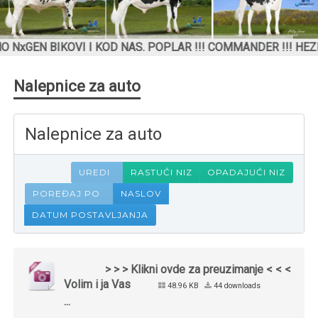
 BIKOVI I KOD NAS. POPLAR !!! COMMANDER !!! HEZEKIAH
Nalepnice za auto
Nalepnice za auto
UREDI
RASTUĆI NIZ
OPADAJUĆI NIZ
POREĐAJ PO
NASLOV
DATUM POSTAVLJANJA
> > > Klikni ovde za preuzimanje < < <
Volim i ja Vas
48.96 KB
44 downloads
...