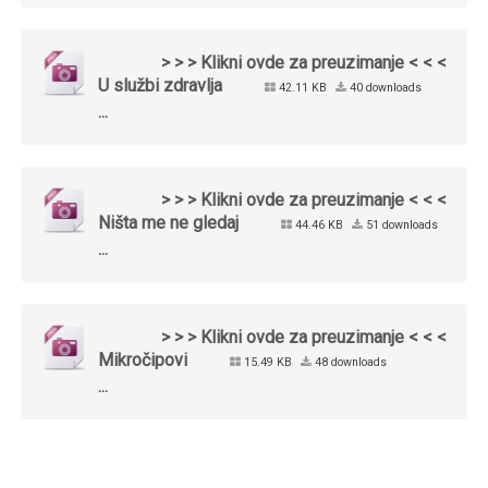
> > > Klikni ovde za preuzimanje < < <
U službi zdravlja
42.11 KB
40 downloads
...
> > > Klikni ovde za preuzimanje < < <
Ništa me ne gledaj
44.46 KB
51 downloads
...
> > > Klikni ovde za preuzimanje < < <
Mikročipovi
15.49 KB
48 downloads
...