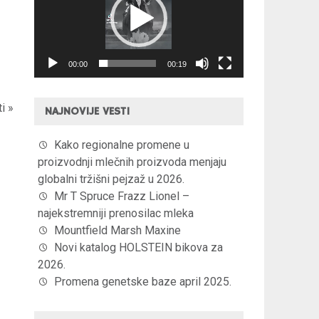
zapisa
00:00
00:19
ti »
NAJNOVIJE VESTI
Kako regionalne promene u
proizvodnji mlečnih proizvoda menjaju
globalni tržišni pejzaž u 2026.
Mr T Spruce Frazz Lionel –
najekstremniji prenosilac mleka
Mountfield Marsh Maxine
Novi katalog HOLSTEIN bikova za
2026.
Promena genetske baze april 2025.