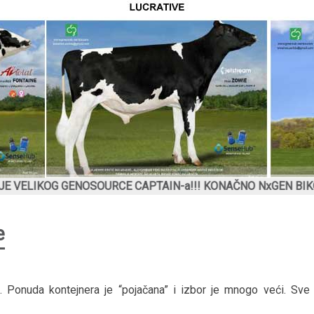
ENOSOURCE CAPTAIN-a!!! KONAČNO NxGEN BIKOVI I KOD NAS
e
. Ponuda kontejnera je “pojačana” i izbor je mnogo veći. Sve