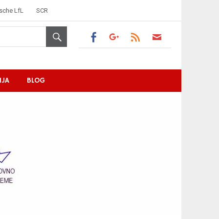
sche LfL
SCR
IJA
BLOG