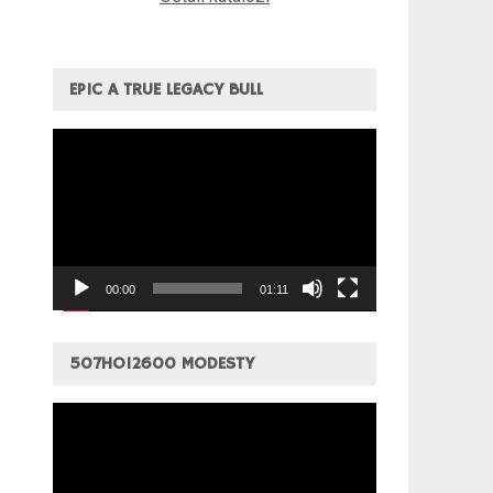
EPIC A TRUE LEGACY BULL
Pregledač
video
zapisa
00:00
01:11
507HO12600 MODESTY
Pregledač
video
zapisa