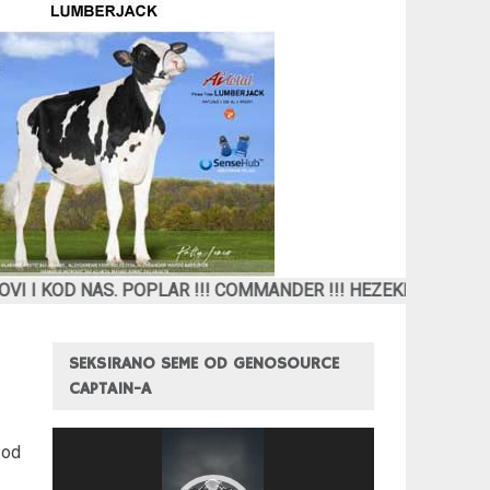
. POPLAR !!! COMMANDER !!! HEZEKIAH !!! SKEET !!! WH
SEKSIRANO SEME OD GENOSOURCE
CAPTAIN-A
Pregledač
 od
video