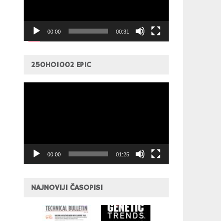
00:00
00:31
250HO1002 EPIC
Pregledač
video
zapisa
00:00
01:25
NAJNOVIJI ČASOPISI