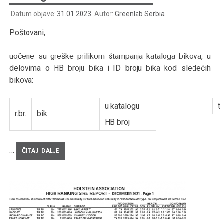
Datum objave:
31.01.2023.
Autor:
Greenlab Serbia
Poštovani,
uočene su greške prilikom štampanja kataloga bikova, u
delovima o HB broju bika i ID broju bika kod sledećih
bikova:
u katalogu
r.br.
bik
HB broj
…
ČITAJ DALJE