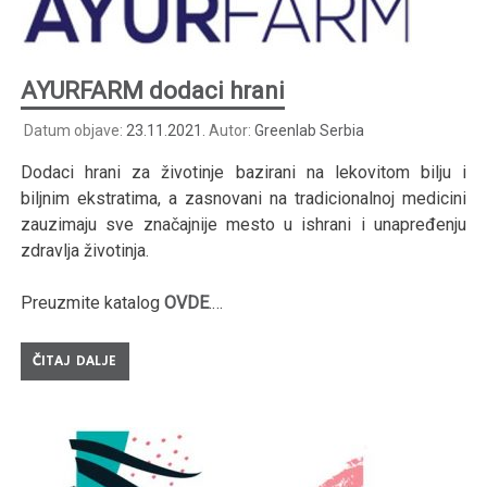
AYURFARM dodaci hrani
Datum objave:
23.11.2021.
Autor:
Greenlab Serbia
Dodaci hrani za životinje bazirani na lekovitom bilju i
biljnim ekstratima, a zasnovani na tradicionalnoj medicini
zauzimaju sve značajnije mesto u ishrani i unapređenju
zdravlja životinja.
Preuzmite katalog
OVDE
.…
ČITAJ DALJE