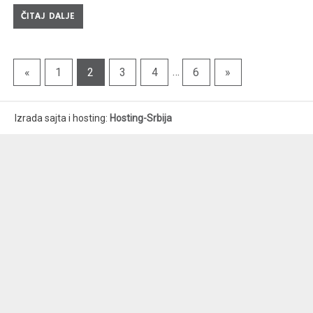
ČITAJ DALJE
«
1
2
3
4
…
6
»
Izrada sajta i hosting:
Hosting-Srbija